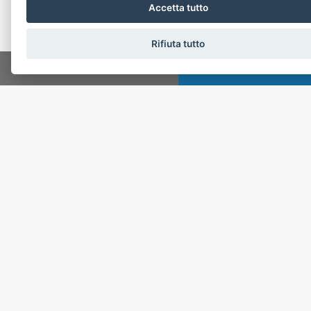
la valutazione dell'accesso al credito.
Accetta tutto
Rifiuta tutto
CHATTA
SCRIVICI
LA NOSTRA MISSION
Affidaci il tuo immobile o la tua richiesta
d'acquisto, un team di professionisti saprà
rispondere ad ogni tua esigenza con
impegno e professionalità.
Da oltre 33 anni un punto di riferimento
per comprare e vendere casa in Liguria e
Basso Piemonte
SCOPRI DI PIÙ
CONTATTI