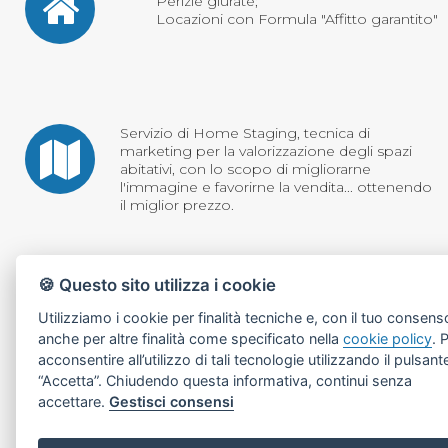
Perizie giurate;
Locazioni con Formula "Affitto garantito"
Servizio di Home Staging, tecnica di
marketing per la valorizzazione degli spazi
abitativi, con lo scopo di migliorarne
l'immagine e favorirne la vendita... ottenendo
il miglior prezzo.
Consulenti dedicati per l'acquisto di immobili
🍪 Questo sito utilizza i cookie
in Asta e operazioni di "Saldo e Stralcio", a
Utilizziamo i cookie per finalità tecniche e, con il tuo consens
garantire il totale esdebitamento
dell'esecutato
anche per altre finalità come specificato nella
cookie policy
. 
acconsentire all’utilizzo di tali tecnologie utilizzando il pulsant
“Accetta”. Chiudendo questa informativa, continui senza
accettare.
Gestisci consensi
Servizio dedicato di prequalifica finanziaria per