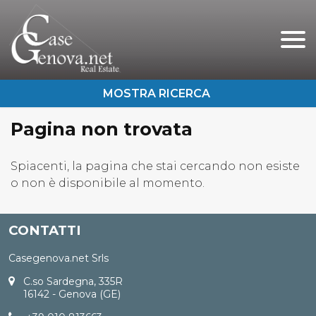
Chi Siamo
Immobili In Vendita
Immobili In Affitto
Pagina non trovata
Servizi
Contatti
Lascia Una Richiesta
Spiacenti, la pagina che stai cercando non esiste
o non è disponibile al momento.
Proponi Un Immobile
CONTATTI
Casegenova.net Srls
C.so Sardegna, 335R
16142 - Genova (GE)