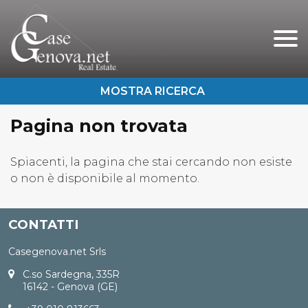
Chi Siamo
Immobili In Vendita
Immobili In Affitto
Pagina non trovata
Servizi
Contatti
Lascia Una Richiesta
Spiacenti, la pagina che stai cercando non esiste
o non è disponibile al momento.
Proponi Un Immobile
CONTATTI
Casegenova.net Srls
C.so Sardegna, 335R
16142 - Genova (GE)