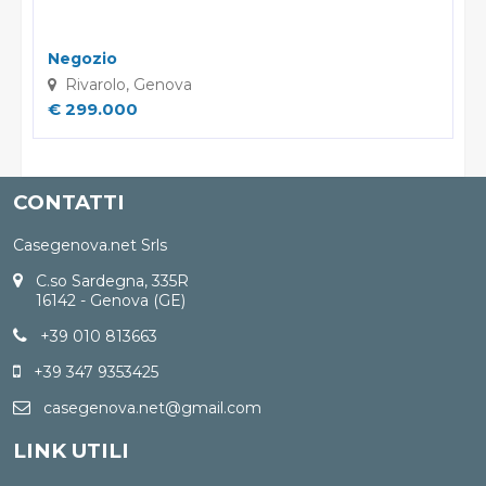
Negozio
Rivarolo, Genova
€ 299.000
CONTATTI
Casegenova.net Srls
C.so Sardegna, 335R
16142 - Genova (GE)
+39 010 813663
+39 347 9353425
casegenova.net@gmail.com
LINK UTILI