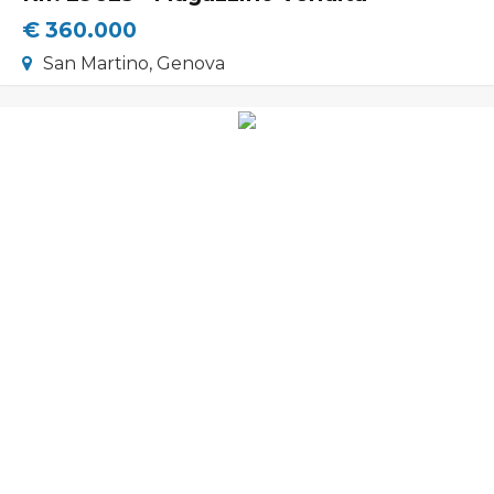
Servizi
€ 360.000
San Martino, Genova
Contatti
Lascia Una Richiesta
Proponi Un Immobile