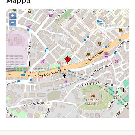
Mappa
+
−