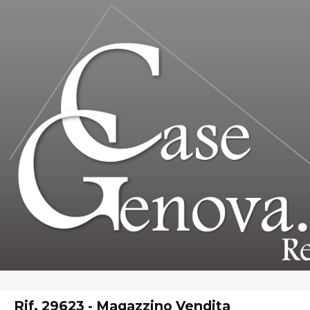
Home
Chi Siamo
Immobili In Vendita
Immobili In Affitto
Rif. 29623 - Magazzino Vendita