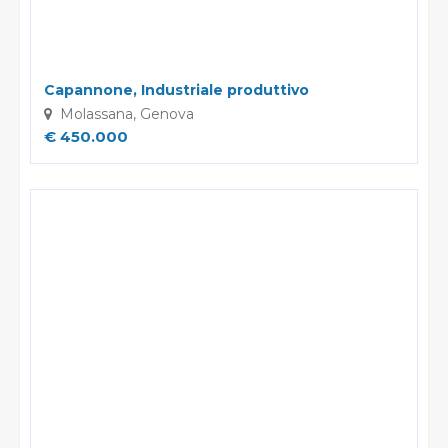
vendita diretta o delle ricerche di mercato; negli altri casi,
l'opposizione presuppone un motivo legittimo.
Capannone, Industriale produttivo
Molassana, Genova
€ 450.000