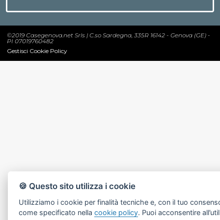
©2019 Casegenova.net Srls | C.so Sardegna, 335R 16142 - Genova (GE) -
PI 07019760482
Gestisci Cookie Policy
🍪 Questo sito utilizza i cookie
Utilizziamo i cookie per finalità tecniche e, con il tuo consenso
come specificato nella
cookie policy
. Puoi acconsentire all’uti