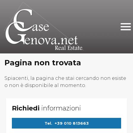
Home
Chi Siamo
Immobili In Vendita
Immobili In Affitto
Pagina non trovata
Servizi
Spiacenti, la pagina che stai cercando non esiste
o non è disponibile al momento.
Contatti
Lascia Una Richiesta
Proponi Un Immobile
Richiedi
informazioni
Tel.
+39 010 813663