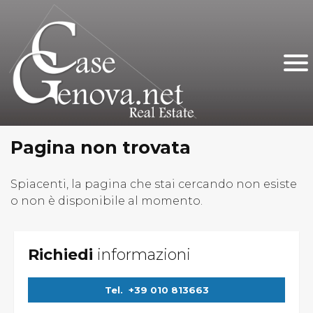
Home
Chi Siamo
Immobili In Vendita
Immobili In Affitto
Pagina non trovata
Servizi
Spiacenti, la pagina che stai cercando non esiste
o non è disponibile al momento.
Contatti
Lascia Una Richiesta
Proponi Un Immobile
Richiedi
informazioni
Tel.
+39 010 813663