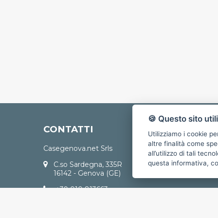
🍪 Questo sito util
CONTATTI
Utilizziamo i cookie pe
altre finalità come spe
Casegenova.net Srls
all’utilizzo di tali tec
questa informativa, c
C.so Sardegna, 335R
16142 - Genova (GE)
+39 010 813663
+39 347 9353425