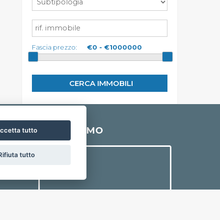
elettronici, strettamente necessari per
fornirLe il servizio richiesto, ed inseriti in
una banca dati collocata all'interno
della nostra struttura, il trattamento può
comportare le operazioni previste
dall'art. 4, comma 1, letta) del D.Lgs. n.
Fascia prezzo:
196/2003 (raccolta, registrazione,
organizzazione, conservazione,
elaborazione, modificazione, selezione,
estrazione, confronto, utilizzo,
interconnessione, blocco, distruzione
dei dati, cancellazione, ecc.);
Nell'ambito del trattamento i dati
vengono a conoscenza dei dipendenti
dell'Agenzia e/o dei collaboratori: esterni
incaricati dalla nostra Agenzia di
espletare, nel rispetto della normativa
sulla privacy, accertamenti presso i
DOVE SIAMO
pubblici registri (Conservatoria dei
ccetta tutto
Registri Immobiliari, Catasto, ecc.) ;
I dati potranno essere comunicati a
soggetti iscritti all'albo dei
Rifiuta tutto
commercialisti e dei revisori contabili ed
a consulenti del lavoro, nonché ad
istituti bancari e finanziari o altri
soggetti dei quali l'Agenzia si serve ed ai
quali il trasferimento dei dati risulti
necessario per l'adempimento degli
obblighi amministrativi, contabili e
gestionali legati all'ordinario
svolgimento della nostra attività
economica e per lo svolgimento