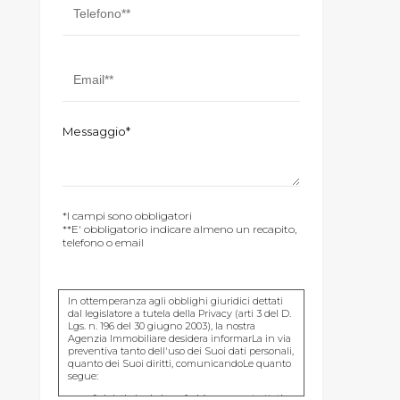
Messaggio*
*I campi sono obbligatori
**E' obbligatorio indicare almeno un recapito,
telefono o email
In ottemperanza agli obblighi giuridici dettati
dal legislatore a tutela della Privacy (arti 3 del D.
Lgs. n. 196 del 30 giugno 2003), la nostra
Agenzia Immobiliare desidera informarLa in via
preventiva tanto dell'uso dei Suoi dati personali,
quanto dei Suoi diritti, comunicandoLe quanto
segue:
I dati che Lei conferirà saranno trattati