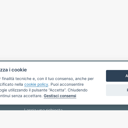
izza i cookie
LINK UTILI
A
r finalità tecniche e, con il tuo consenso, anche per
cificato nella
cookie policy
. Puoi acconsentire
nologie utilizzando il pulsante “Accetta”. Chiudendo
Chi Siamo
ontinui senza accettare.
Gestisci consensi
Immobili
Lascia una richiesta
Proponi un immobile