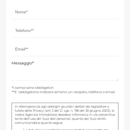
Messaggio*
*I campi sono obbligatori
**E' obbligatorio indicare almeno un recapito, telefono o email
In ottemperanza agli obblighi giuridici dettati dal legislatore a
tutela della Privacy (arti 3 del D. Lgs. n. 196 del 30 giugno 2003), la
nostra Agenzia Immobiliare desidera informarLa in via preventiva
tanto dell'uso dei Suoi dati personali, quanto dei Suoi diritti,
comunicandoLe quanto segue:
I dati che Lei conferirà saranno trattati nel rispetto dei