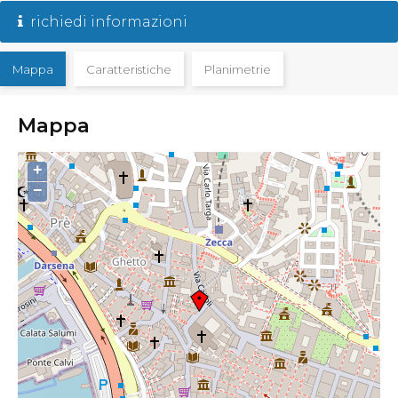
richiedi informazioni
Mappa
Caratteristiche
Planimetrie
Mappa
+
−