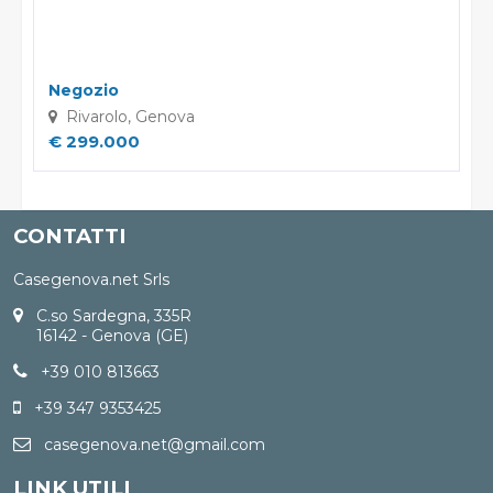
Negozio
Rivarolo, Genova
€ 299.000
CONTATTI
Casegenova.net Srls
C.so Sardegna, 335R
16142 - Genova (GE)
+39 010 813663
+39 347 9353425
casegenova.net@gmail.com
LINK UTILI