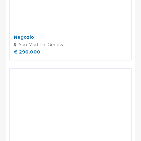
riguardi del materiale commerciale pubblicitario, della
vendita diretta o delle ricerche di mercato; negli altri casi,
l'opposizione presuppone un motivo legittimo.
Negozio
San Martino, Genova
€ 290.000