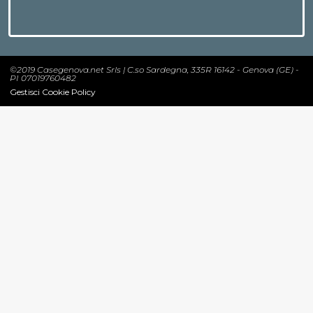
©2019 Casegenova.net Srls | C.so Sardegna, 335R 16142 - Genova (GE) -
PI 07019760482
Gestisci Cookie Policy