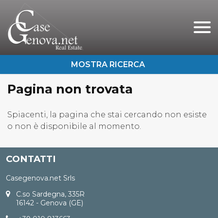
Chi Siamo
Immobili In Vendita
Immobili In Affitto
Pagina non trovata
Servizi
Contatti
Lascia Una Richiesta
Spiacenti, la pagina che stai cercando non esiste
o non è disponibile al momento.
Proponi Un Immobile
CONTATTI
Casegenova.net Srls
C.so Sardegna, 335R
16142 - Genova (GE)