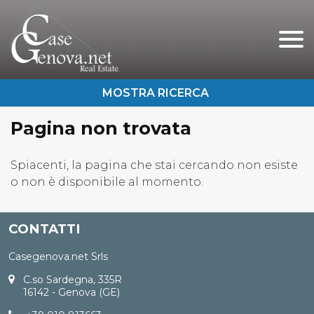
Chi Siamo
Immobili In Vendita
Immobili In Affitto
Pagina non trovata
Servizi
Contatti
Lascia Una Richiesta
Spiacenti, la pagina che stai cercando non esiste
o non è disponibile al momento.
Proponi Un Immobile
CONTATTI
Casegenova.net Srls
C.so Sardegna, 335R
16142 - Genova (GE)